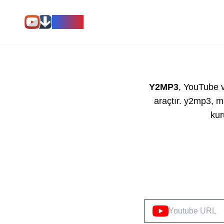
Y2MP3
Y2MP3
, YouTube v
araçtır. y2mp3, m
kur