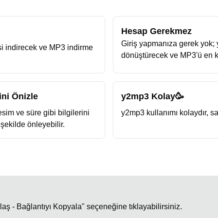
Hesap Gerekmez
Giriş yapmanıza gerek yok;
si indirecek ve MP3 indirme
dönüştürecek ve MP3'ü en kıs
ni Önizle
y2mp3 Kolay🥳
m ve süre gibi bilgilerini
y2mp3 kullanımı kolaydır, s
 şekilde önleyebilir.
ş - Bağlantıyı Kopyala" seçeneğine tıklayabilirsiniz.